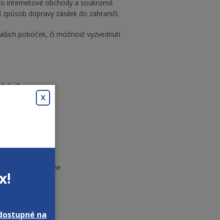
i pro internetové obchody a soukromé
 způsob dopravy zásilek do zahraničí.
ašich poboček, či možnost vyzvednutí
dní přepravy:
X
ů
ledujícího dne
 dne
ím dle určitého dne
x!
dostupné na