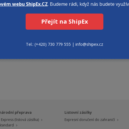
Seznam zakázaných položek pro vývoz do zahraničí
naleznete zde
.
ovém webu ShipEx.CZ
. Budeme rádi, když nás budete využív
Přejít na ShipEx
Tel.: (+420) 730 779 555 | info@shipex.cz
Potřebujete objednat mezinárodní přepravu
národní přeprava
Listovní zásilky
Express (listová zásilka)
Expresní doručení do zahraničí
 Standard