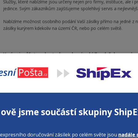
Služby, které nabízíme jsou určeny nejen pro firmy, instituce, ale 
jedince.
Svým zákazníkům zajišťujeme spolehlivý servis a nejlevnější
Nabízíme možnost osobního podání Vaší zásilky přímo na jedné z n
zásilky kurýrem kdekoliv na území ČR, nebo po celém světě.
U nás si můžete vybrat z komplexní nabídky služeb meznáro
Balík Standard
- úsporná přeprava zásilek s doručením do 3-5 dn
Balík Expres
-
expresní přeprava zásilek s doručením již během nás
Dopis Expres
- listové zásilky s doručením již během následujícího
XXL zásilka
- přeprava paletových i nepaletových zásilek s doručen
ově jsme součástí skupiny ShipE
Importní zásilka
- dovoz zásilek ze zahraničí do ČR
expresního doručování zásilek po celém světe jsou
nadále 