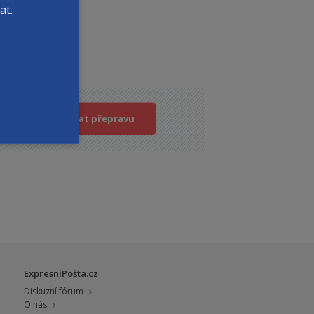
at.
?
Objednat přepravu
ExpresniPošta.cz
Diskuzní fórum
O nás