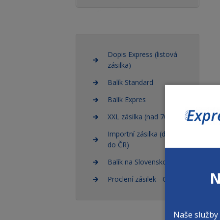
Dopis Express (listová
zásilka)
Balík Standard
Balík Expres
XXL zásilka (nad 70kg)
Importní zásilka (dovoz
do ČR)
Balík na Slovensko
N
Proclení zásilek - CLO
Naše služby 