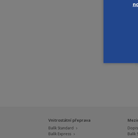
n
Vnitrostátní přeprava
Mezi
Balík Standard
Dopis 
Balík Express
Balík