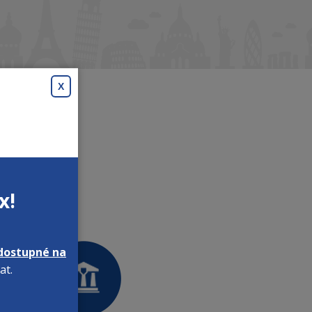
X
x!
dostupné na
at.