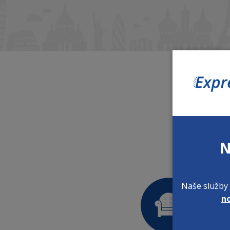
N
Naše služby 
n