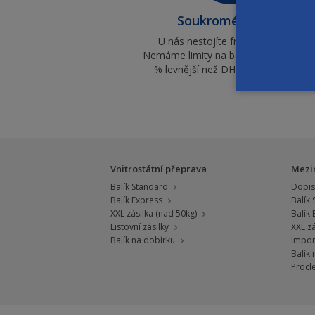
Soukromé zásilky
U nás nestojíte frontu na poště.
Nemáme limity na balíky. Jsme až o 8
% levnější než DHL, PPL či Fedex.
Vnitrostátní přeprava
Mezi
Balík Standard
Dopis 
Balík Express
Balík
XXL zásilka (nad 50kg)
Balík
Listovní zásilky
XXL zá
Balík na dobírku
Impor
Balík
Procle