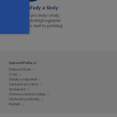
Instituce, úřady a školy
Levné poštovné pro školy i úřady.
Umíme zajistit i složitější logistické
řešení na míru těm, kteří to potřebují.
ExpresniPošta.cz
Diskuzní fórum
O nás
Otázky a odpovědi
Zakázané pro vývoz
Spolupráce
Ochrana osobních údajů
Obchodní podmínky
Kontakt