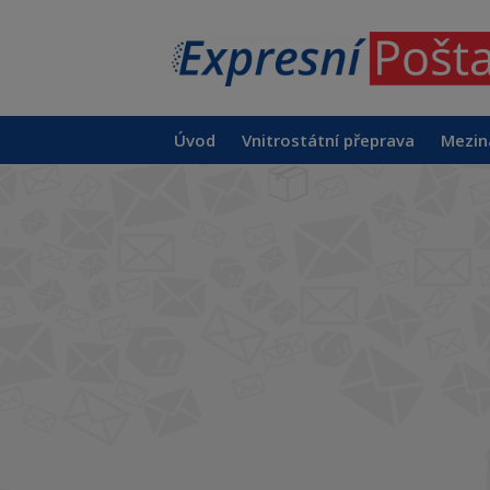
Úvod
Vnitrostátní přeprava
Mezin