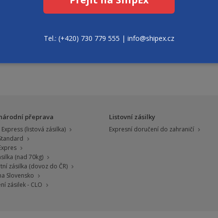
Firmy a živnostníci
Posílejte zboží za zlomek ceny! Díky
0
velkému množství zasílaných zásilek
Tel.: (+420) 730 779 555 | info@shipex.cz
víme, jak ušetřit.
národní přeprava
Listovní zásilky
Express (listová zásilka)
Expresní doručení do zahraničí
 Standard
 Expres
silka (nad 70kg)
tní zásilka (dovoz do ČR)
 na Slovensko
ní zásilek - CLO