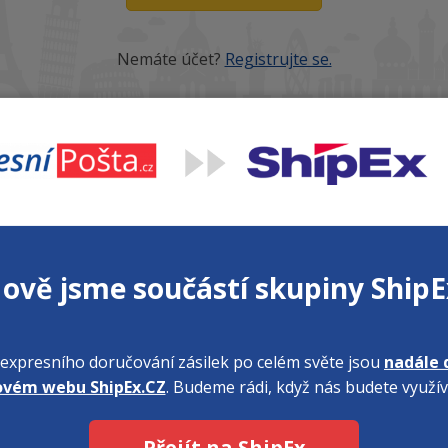
Nemáte účet?
Registrujte se.
Levné poštovné pro každého
ově jsme součástí skupiny ShipE
přepravíme cokoliv, balík do ruky kamkoliv
expresního doručování zásilek po celém světe jsou
nadále 
ovém webu ShipEx.CZ
. Budeme rádi, když nás budete využív
Přejít na ShipEx