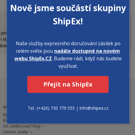
Nově jsme součástí skupiny
ShipEx!
át jeho váhu i rozměry, adresu vyzvednutí a místo doručení. Poté
ch http://www.expresniposta.cz/client/objednat-prepravu. Po
Naše služby expresního doručování zásilek po
edneme.
celém světe jsou
nadále dostupné na novém
webu ShipEx.CZ
. Budeme rádi, když nás budete
využívat.
Přejít na ShipEx
Zobrazit plnou verzi webu
Vnitrostátní přeprava
Tel.: (+420) 730 779 555 | info@shipex.cz
Balík Standard
Balík Express
XXL zásilka (nad 50kg)
Listovní zásilky