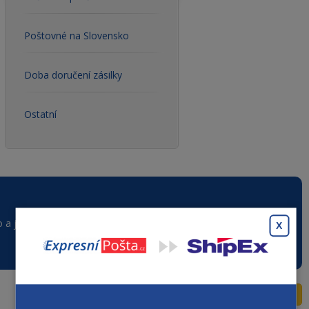
Poštovné na Slovensko
Doba doručení zásilky
Ostatní
o a jak mám udělat. Můžete mi prosím poradit?
X
Odpovědět