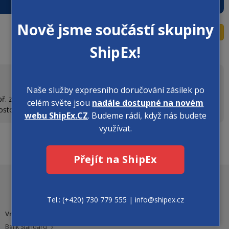
Nově jsme součástí skupiny
Odpovědět
ShipEx!
Naše služby expresního doručování zásilek po
ř. zjistíte cenu zadáním údajů do kalkulátoru na našich stránkách
celém světe jsou
nadále dostupné na novém
postovneho.
webu ShipEx.CZ
. Budeme rádi, když nás budete
využívat.
Přejít na ShipEx
Zobrazit plnou verzi webu
Tel.: (+420) 730 779 555 | info@shipex.cz
Vnitrostátní přeprava
Balík Standard